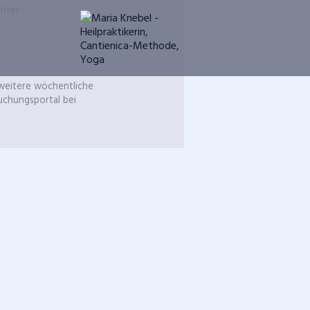
nter:
weitere wöchentliche
chungs­portal bei