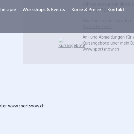
Schnupperstunden direkt u
herapie
Workshops & Events
Kurse & Preise
Kontakt
0172 746 76 64
Basiskurse ebenfalls unter
0172 746 76 64
An- und Ab­meldungen für 
Kurs­angebote über mein Bu
www.sportsnow.ch
unter
www.sportsnow.ch